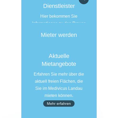
Dienstleister
Hier bekommen Sie
Informationen zu den Praxen
und medizinischen
Mieter werden
Dienstleistern im Medivicus
Landau.
Mehr erfahren
Aktuelle
Mietangebote
Erfahren Sie mehr über die
aktuell freien Flächen, die
Sie im Medivicus Landau
mieten können.
Mehr erfahren